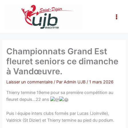
Aller
Main
au
Men
contenu
Championnats Grand Est
fleuret seniors ce dimanche
à Vandœuvre.
Laisser un commentaire
/ Par
Admin UJB
/
1 mars 2026
Thierry termine 19eme pour sa première compétition au
fleuret depuis…22 ans
Puis l équipe inters clubs formés par Lucas (Joinville),
Valdrick (St Dizier) et Thierry termine au pied du podium.