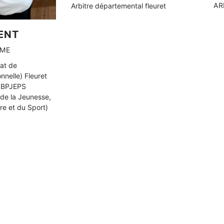
AR
Arbitre départemental fleuret
ENT
IME
at de
onnelle) Fleuret
n BPJEPS
 de la Jeunesse,
re et du Sport)