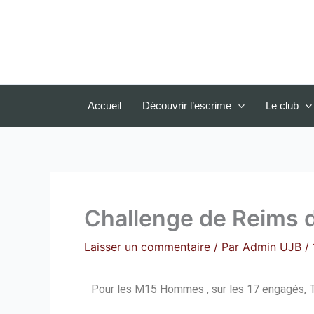
Aller
au
contenu
Accueil
Découvrir l’escrime
Le club
Challenge de Reims 
Laisser un commentaire
/ Par
Admin UJB
/
Pour les M15 Hommes , sur les 17 engagés,