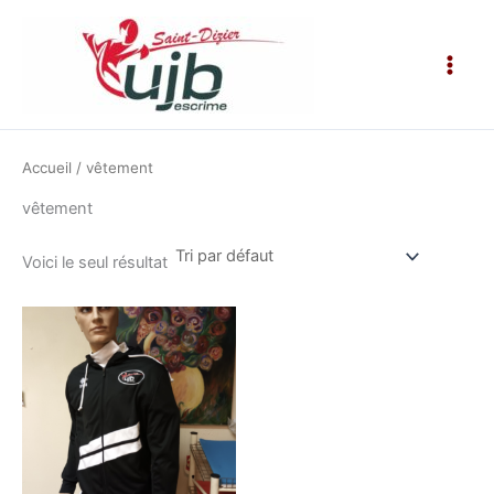
Aller
Main
au
Men
contenu
Accueil
/ vêtement
vêtement
Voici le seul résultat