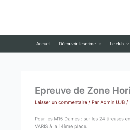
Aller
au
contenu
Accueil
Découvrir l’escrime
Le club
Epreuve de Zone Hor
Laisser un commentaire
/ Par
Admin UJB
/
Pour les M15 Dames : sur les 24 tireuses
VARIS à la 14ème place.