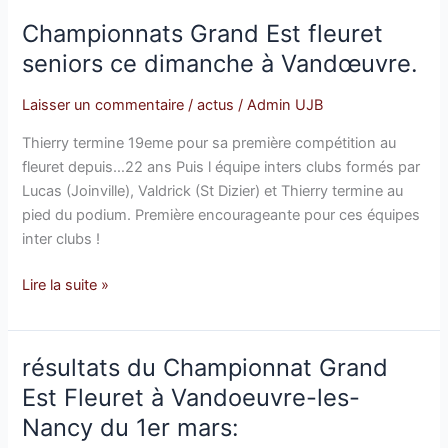
Championnats Grand Est fleuret
Championnats
Grand
seniors ce dimanche à Vandœuvre.
Est
fleuret
Laisser un commentaire
/
actus
/
Admin UJB
seniors
Thierry termine 19eme pour sa première compétition au
ce
fleuret depuis…22 ans Puis l équipe inters clubs formés par
dimanche
Lucas (Joinville), Valdrick (St Dizier) et Thierry termine au
à
pied du podium. Première encourageante pour ces équipes
Vandœuvre.
inter clubs !
Lire la suite »
résultats du Championnat Grand
résultats
du
Est Fleuret à Vandoeuvre-les-
Championnat
Nancy du 1er mars:
Grand