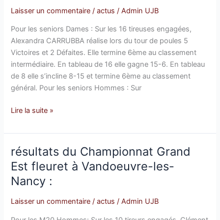
Est
Laisser un commentaire
/
actus
/
Admin UJB
Fleuret
Pour les seniors Dames : Sur les 16 tireuses engagées,
à
Alexandra CARRUBBA réalise lors du tour de poules 5
Vandoeuvre-
Victoires et 2 Défaites. Elle termine 6ème au classement
les-
intermédiaire. En tableau de 16 elle gagne 15-6. En tableau
Nancy
de 8 elle s’incline 8-15 et termine 6ème au classement
du
général. Pour les seniors Hommes : Sur
1er
mars:
Lire la suite »
résultats du Championnat Grand
résultats
du
Est fleuret à Vandoeuvre-les-
Championnat
Nancy :
Grand
Est
Laisser un commentaire
/
actus
/
Admin UJB
fleuret
Pour les M20 Hommes: Sur les 10 tireurs engagés, Clément