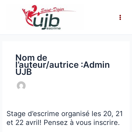
Aller
Main
au
Men
contenu
Nom de
l’auteur/autrice :Admin
UJB
Stage d’escrime organisé les 20, 21
Stage
d’escrime
et 22 avril! Pensez à vous inscrire.
organisé