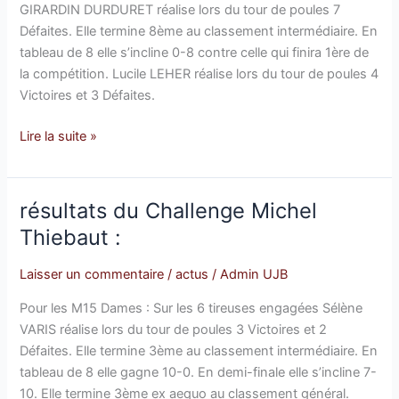
GIRARDIN DURDURET réalise lors du tour de poules 7
Défaites. Elle termine 8ème au classement intermédiaire. En
tableau de 8 elle s’incline 0-8 contre celle qui finira 1ère de
la compétition. Lucile LEHER réalise lors du tour de poules 4
Victoires et 3 Défaites.
Lire la suite »
résultats du Challenge Michel
résultats
du
Thiebaut :
Challenge
Michel
Laisser un commentaire
/
actus
/
Admin UJB
Thiebaut
Pour les M15 Dames : Sur les 6 tireuses engagées Sélène
:
VARIS réalise lors du tour de poules 3 Victoires et 2
Défaites. Elle termine 3ème au classement intermédiaire. En
tableau de 8 elle gagne 10-0. En demi-finale elle s’incline 7-
10. Elle termine 3ème ex aequo au classement général.