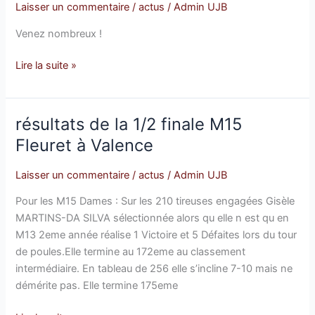
les
Laisser un commentaire
/
actus
/
Admin UJB
20,
Venez nombreux !
21
et
Lire la suite »
22
avril!
Pensez
résultats de la 1/2 finale M15
résultats
à
de
vous
Fleuret à Valence
la
inscrire.
1/2
Laisser un commentaire
/
actus
/
Admin UJB
finale
Pour les M15 Dames : Sur les 210 tireuses engagées Gisèle
M15
MARTINS-DA SILVA sélectionnée alors qu elle n est qu en
Fleuret
M13 2eme année réalise 1 Victoire et 5 Défaites lors du tour
à
de poules.Elle termine au 172eme au classement
Valence
intermédiaire. En tableau de 256 elle s’incline 7-10 mais ne
démérite pas. Elle termine 175eme