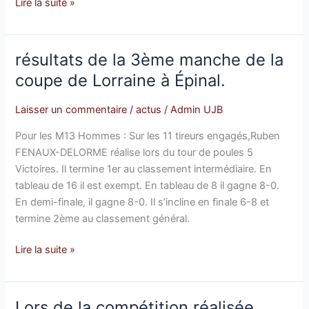
Lire la suite »
résultats de la 3ème manche de la
résultats
de
coupe de Lorraine à Épinal.
la
3ème
Laisser un commentaire
/
actus
/
Admin UJB
manche
Pour les M13 Hommes : Sur les 11 tireurs engagés,Ruben
de
FENAUX-DELORME réalise lors du tour de poules 5
la
Victoires. Il termine 1er au classement intermédiaire. En
coupe
tableau de 16 il est exempt. En tableau de 8 il gagne 8-0.
de
En demi-finale, il gagne 8-0. Il s’incline en finale 6-8 et
Lorraine
termine 2ème au classement général.
à
Épinal.
Lire la suite »
Lors de la compétition réalisée
Lors