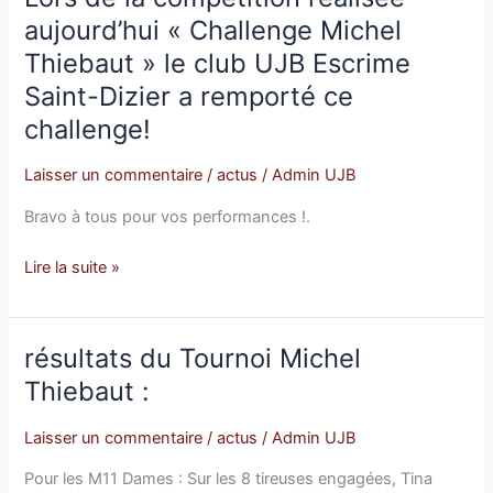
de
aujourd’hui « Challenge Michel
la
Thiebaut » le club UJB Escrime
compétition
Saint-Dizier a remporté ce
réalisée
challenge!
aujourd’hui
« Challenge
Laisser un commentaire
/
actus
/
Admin UJB
Michel
Thiebaut »
Bravo à tous pour vos performances !.
le
club
Lire la suite »
UJB
Escrime
Saint-
résultats du Tournoi Michel
résultats
Dizier
du
Thiebaut :
a
Tournoi
remporté
Michel
Laisser un commentaire
/
actus
/
Admin UJB
ce
Thiebaut
challenge!
Pour les M11 Dames : Sur les 8 tireuses engagées, Tina
: