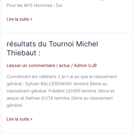
Pour les M15 Hommes : Sur
Lire la suite »
résultats du Tournoi Michel
résultats
du
Thiebaut :
Tournoi
Michel
Laisser un commentaire
/
actus
/
Admin UJB
Thiebaut
Concernant les vétérans 2 je n ai eu que le classement
:
général : Sylvain BALCEROWIAK termine 6ème au
classement général. Frédéric LEHER termine 3ème ex
aequo et Nathan KUTA termine 2ème au classement
général.
Lire la suite »