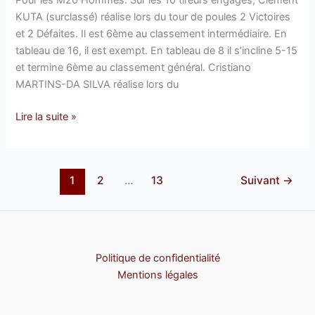
à
KUTA (surclassé) réalise lors du tour de poules 2 Victoires
Vandoeuvre-
et 2 Défaites. Il est 6ème au classement intermédiaire. En
les-
tableau de 16, il est exempt. En tableau de 8 il s’incline 5-15
Nancy
et termine 6ème au classement général. Cristiano
:
MARTINS-DA SILVA réalise lors du
Lire la suite »
1
2
…
13
Suivant
→
Politique de confidentialité
Mentions légales